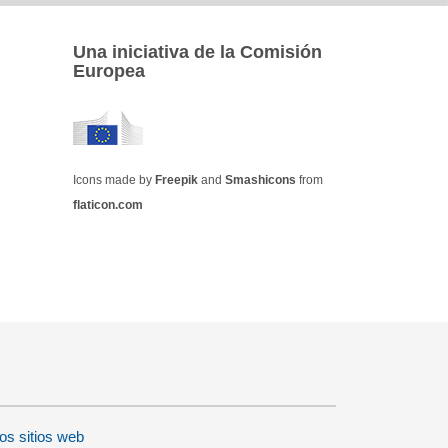
Una iniciativa de la Comisión
Europea
Icons made by
Freepik
and
Smashicons
from
flaticon.com
o
os sitios web