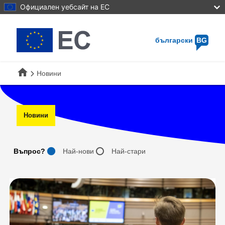
Skip
Официален уебсайт на ЕС
to
main
content
български
BG
home
Новини
Новини
Най-нови
Най-стари
Въпрос?