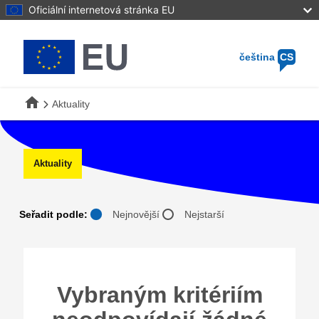
Skip
Oficiální internetová stránka EU
to
main
content
čeština
CS
home
Aktuality
Aktuality
Nejnovější
Nejstarší
Seřadit podle:
Vybraným kritériím