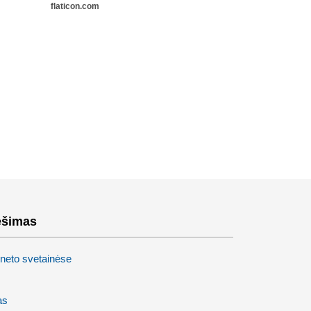
flaticon.com
ešimas
neto svetainėse
as