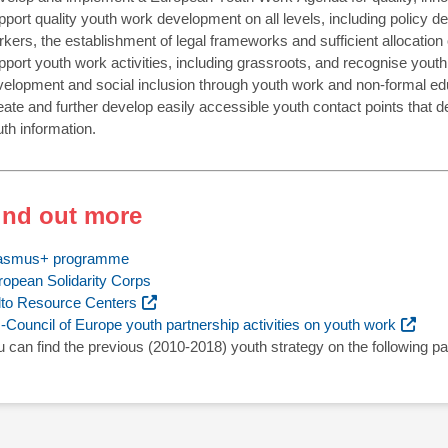
port quality youth work development on all levels, including policy dev
kers, the establishment of legal frameworks and sufficient allocation
port youth work activities, including grassroots, and recognise yout
elopment and social inclusion through youth work and non-formal educ
ate and further develop easily accessible youth contact points that d
th information.
ind out more
asmus+ programme
ropean Solidarity Corps
lto Resource Centers
Council of Europe youth partnership activities on youth work
 can find the previous (2010-2018) youth strategy on the following p