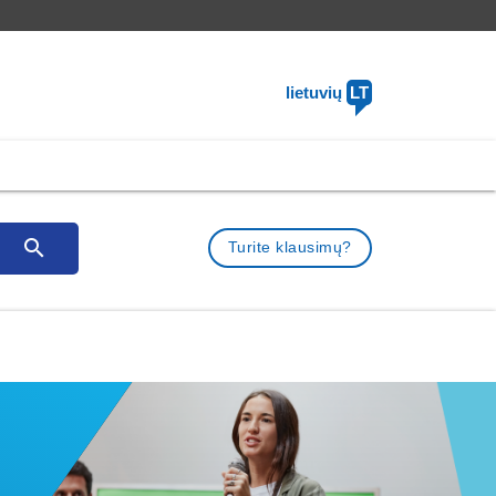
lietuvių
LT
search
Turite klausimų?