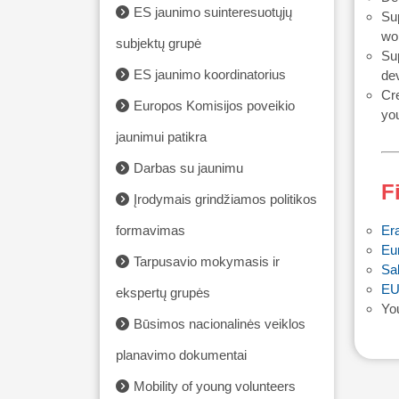
ES jaunimo suinteresuotųjų
Sup
wor
subjektų grupė
Sup
ES jaunimo koordinatorius
dev
Cre
Europos Komisijos poveikio
you
jaunimui patikra
Darbas su jaunimu
F
Įrodymais grindžiamos politikos
Er
formavimas
Eu
Tarpusavio mokymasis ir
Sa
EU-
ekspertų grupės
You
Būsimos nacionalinės veiklos
planavimo dokumentai
Mobility of young volunteers