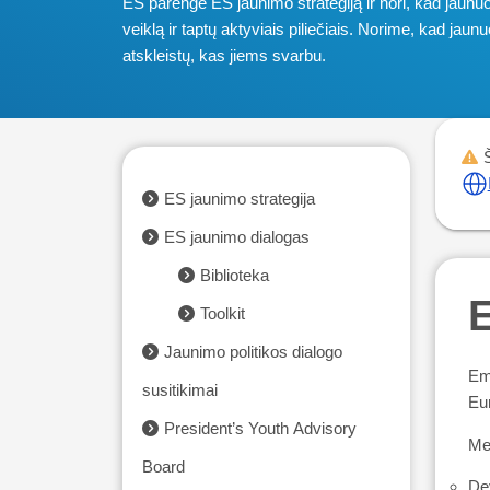
ES parengė ES jaunimo strategiją ir nori, kad jaunuo
veiklą ir taptų aktyviais piliečiais. Norime, kad ja
atskleistų, kas jiems svarbu.
ES jaunimo strategija
ES jaunimo dialogas
Biblioteka
Toolkit
Jaunimo politikos dialogo
Em
susitikimai
Eur
President’s Youth Advisory
Me
Board
Dev