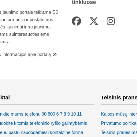
tinkluose
 jaunimo portale teikiama ES
 informacija ir pristatomos
ės jaunimui ir su jaunimu
iems suinteresuotiesiems
ams .
 informacijos apie portalą
ktai
Teisinis pran
kite mums telefonu 00 800 6 7 8 9 10 11
Kalbos mūsų inter
dokite kitomis telefoninio ryšio galimybėmis
Privatumo politika
e e. paštu naudodamiesi kontaktine forma
Teisinis pranešim