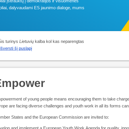
liai įsitrauktų į demokratijos ir visuomenės
unuoliai, dalyvaudami ES jaunimo dialoge, mums
Šis turinys
Lietuvių
kalba kol kas neparengtas
Išversti šį puslapį
Empower
powerment of young people means encouraging them to take charge o
ope are facing diverse challenges and youth work in all its forms ca
mber States and the European Commission are invited to:
elop and implement a European Youth Work Agenda for quality, innov