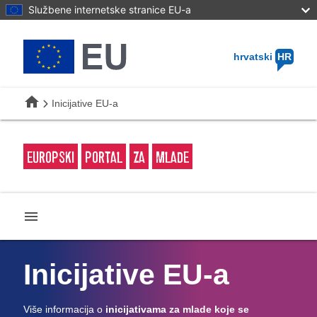
Skip
Službene internetske stranice EU-a
to
main
content
hrvatski
HR
home
Inicijative EU-a
EUROPSKI
PORTAL
ZA
MLADE
menu
Inicijative EU-a
Više informacija o
inicijativama za mlade koje se